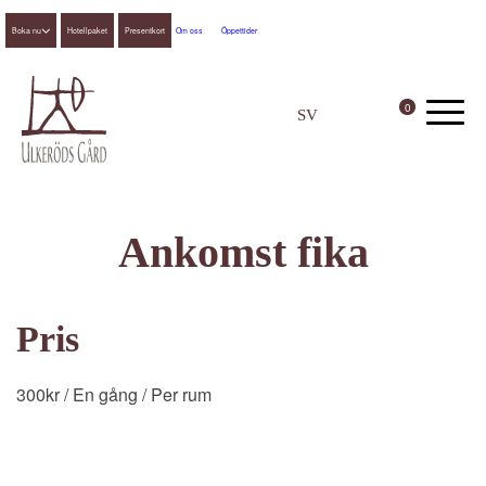
Boka nu
Hotellpaket
Presentkort
Om oss
Öppettider
0
SV
EN
Ankomst fika
Pris
300
kr
/ En gång
/ Per rum