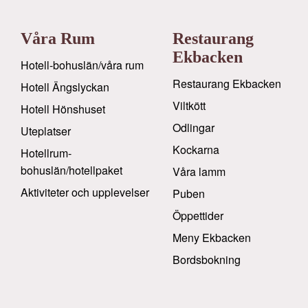
Våra Rum
Restaurang
Ekbacken
Hotell-bohuslän/våra rum
Restaurang Ekbacken
Hotell Ängslyckan
Viltkött
Hotell Hönshuset
Odlingar
Uteplatser
Kockarna
Hotellrum-
bohuslän/hotellpaket
Våra lamm
Aktiviteter och upplevelser
Puben
Öppettider
Meny Ekbacken
Bordsbokning