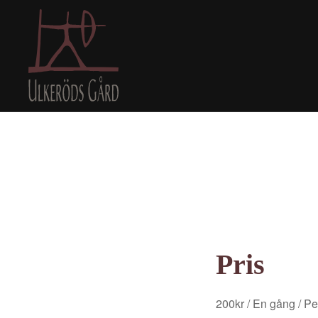
Pris
200
kr
/ En gång
/ Pe