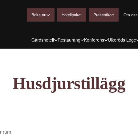
Boka nu
Hotellpaket
Presentkort
Om oss
Gårdshotell
Restaurang
Konferens
Ulkeröds Loge
Husdjurstillägg
r rum