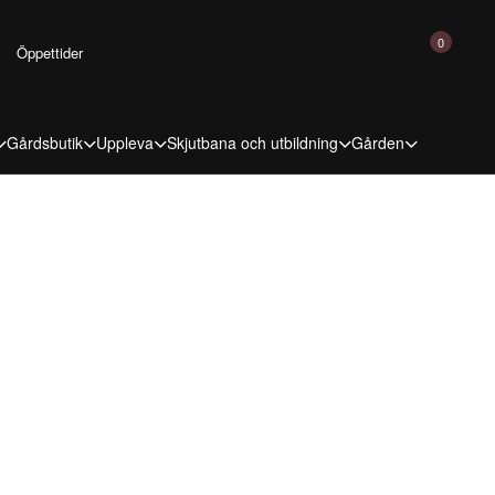
0
Öppettider
Gårdsbutik
Uppleva
Skjutbana och utbildning
Gården