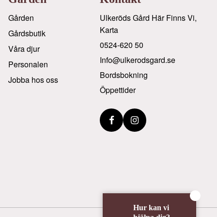
Gården
Ulkeröds Gård Här Finns Vi,
Karta
Gårdsbutik
0524-620 50
Våra djur
info@ulkerodsgard.se
Personalen
Bordsbokning
Jobba hos oss
Öppettider
Hur kan vi