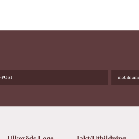
Ulkeröds Loge
Jakt/utbildning