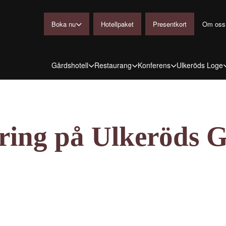
Boka nu
Hotellpaket
Presentkort
Om oss
Gårdshotell
Restaurang
Konferens
Ulkeröds Loge
ring på Ulkeröds G