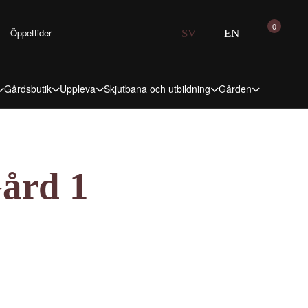
0
Öppettider
SV
EN
Gårdsbutik
Uppleva
Skjutbana och utbildning
Gården
ård 1