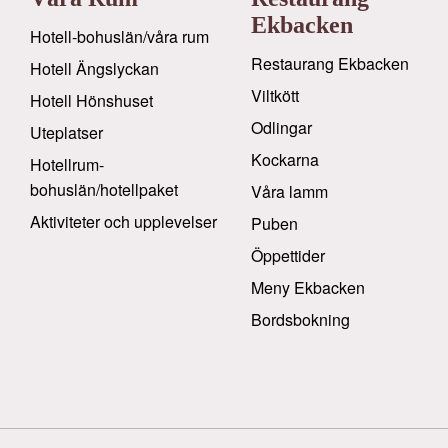
Ekbacken
Hotell-bohuslän/våra rum
Restaurang Ekbacken
Hotell Ängslyckan
Viltkött
Hotell Hönshuset
Odlingar
Uteplatser
Kockarna
Hotellrum-
bohuslän/hotellpaket
Våra lamm
Aktiviteter och upplevelser
Puben
Öppettider
Meny Ekbacken
Bordsbokning