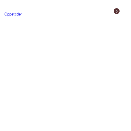
0
Öppettider
Gårdsbutik
Uppleva
Skjutbana och utbildning
Gården