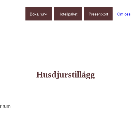
Boka nu
Hotellpaket
Presentkort
Om oss
Gårdshotell
Restaurang
Konferens
Ulkeröds Loge
Husdjurstillägg
r rum