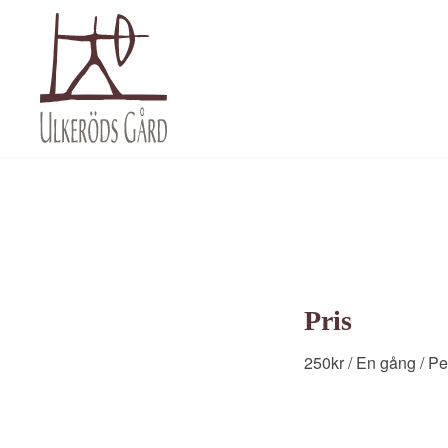
Pris
250
kr
/ En gång
/ Pe