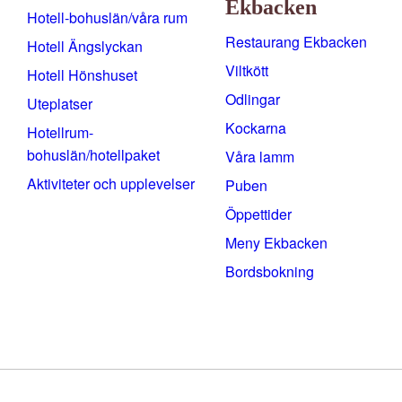
Ekbacken
Hotell-bohuslän/våra rum
Restaurang Ekbacken
Hotell Ängslyckan
Viltkött
Hotell Hönshuset
Odlingar
Uteplatser
Kockarna
Hotellrum-
bohuslän/hotellpaket
Våra lamm
Aktiviteter och upplevelser
Puben
Öppettider
Meny Ekbacken
Bordsbokning