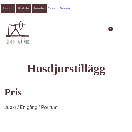
Boka nu
Hotellpaket
Presentkort
Om oss
Öppettider
0
Husdjurstillägg
Pris
250
kr
/ En gång
/ Per rum