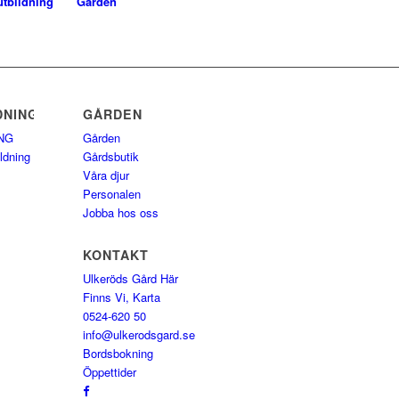
utbildning
Gården
DNING
GÅRDEN
NG
Gården
ldning
Gårdsbutik
Våra djur
Personalen
Jobba hos oss
KONTAKT
Ulkeröds Gård Här
Finns Vi, Karta
0524-620 50
info@ulkerodsgard.se
Bordsbokning
Öppettider