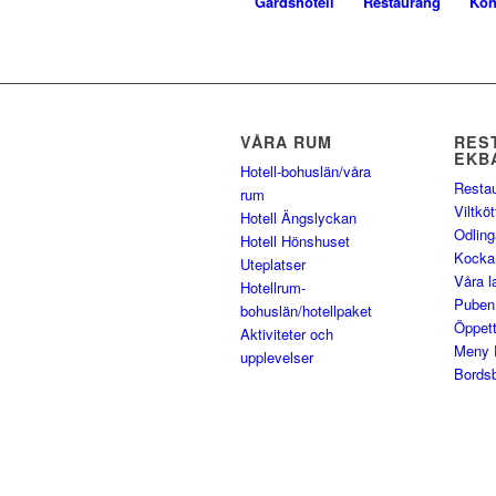
Gårdshotell
Restaurang
Kon
VÅRA RUM
RES
EKB
Hotell-bohuslän/våra
Resta
rum
Viltköt
Hotell Ängslyckan
Odling
Hotell Hönshuset
Kocka
Uteplatser
Våra 
Hotellrum-
Puben
bohuslän/hotellpaket
Öppett
Aktiviteter och
Meny 
upplevelser
Bords