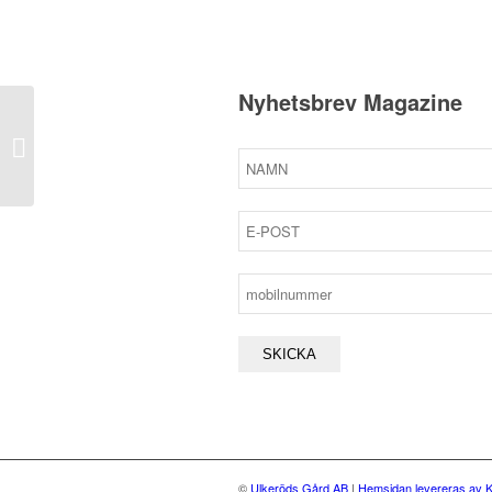
Nyhetsbrev Magazine
Extrasäng, barn över 12 år och vuxen
©
Ulkeröds Gård AB
|
Hemsidan levereras av K