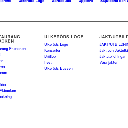
ferens
Ulkeröds Loge
Gårdsbutik
Uppleva
Skjutbana och 
TAURANG
ULKERÖDS LOGE
JAKT/UTBIL
ACKEN
Ulkeröds Loge
JAKT/UTBILDNI
urang Ekbacken
Konserter
Jakt och Jaktutbi
t
Bröllop
Jaktutbildningar
ar
Fest
Våra jakter
rna
Ulkeröds Bussen
lamm
ider
Ekbacken
bokning