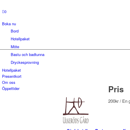
0
Boka nu
Bord
Hotellpaket
Möte
Bastu och badtunna
Dryckesprovning
Hotellpaket
Presentkort
Om oss
Pris
Öppettider
200
kr
/ En 