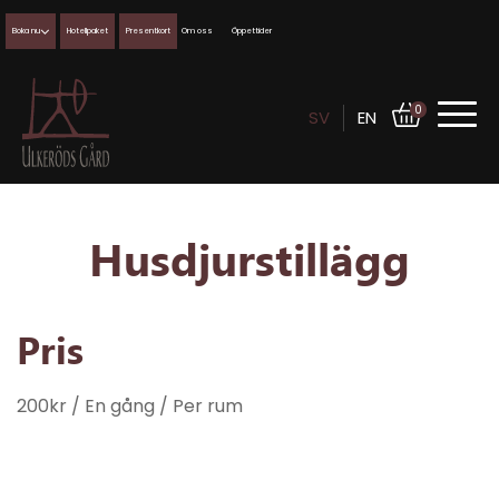
Boka nu
Hotellpaket
Presentkort
Om oss
Öppettider
0
SV
EN
Husdjurstillägg
Pris
200
kr
/ En gång
/ Per rum