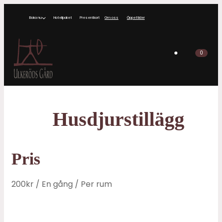
Boka nu
Hotellpaket
Presentkort
Om oss
Öppettider
0
Husdjurstillägg
Pris
200
kr
/ En gång
/ Per rum