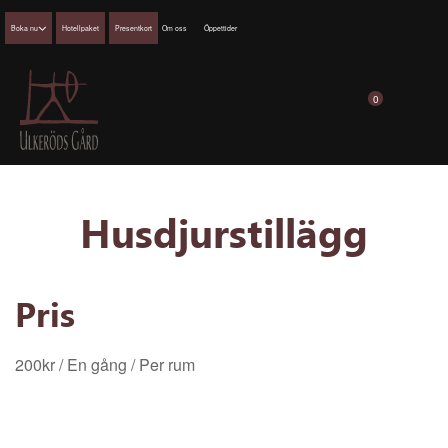
Boka nu
Hotellpaket
Presentkort
Om oss
Öppettider
0
Husdjurstillägg
Pris
200
kr
/ En gång
/ Per rum