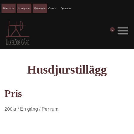
Boka nu
Hotellpaket
Presentkort
Om oss
Öppettider
0
Husdjurstillägg
Pris
200
kr
/ En gång
/ Per rum