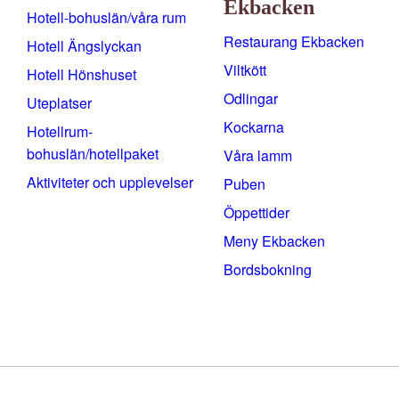
Ekbacken
Hotell-bohuslän/våra rum
Restaurang Ekbacken
Hotell Ängslyckan
Viltkött
Hotell Hönshuset
Odlingar
Uteplatser
Kockarna
Hotellrum-
bohuslän/hotellpaket
Våra lamm
Aktiviteter och upplevelser
Puben
Öppettider
Meny Ekbacken
Bordsbokning