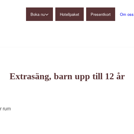
Boka nu
Hotellpaket
Presentkort
Om oss
Gårdshotell
Restaurang
Konferens
Ulkeröds Loge
Extrasäng, barn upp till 12 år
r rum