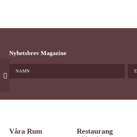
Nyhetsbrev Magazine
Extrasäng, barn upp till 12 år
Våra Rum
Restaurang