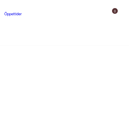
0
Öppettider
Gårdsbutik
Uppleva
Skjutbana och utbildning
Gården