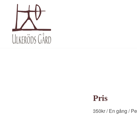
Pris
350
kr
/ En gång
/ Pe