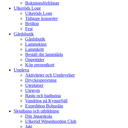
Bokningsförfrågan
Ulkeröds Loge
Ulkeröds Loge
Tidigare konserter
Bröllop
Fest
Gårdsbutik
Gårdsbutik
Lammskinn
Lammkött
Beställ din lammlåda
Öppettider
Köp presentkort
Uppleva
Aktiviteter och Upplevelser
Dryckesprovning
Uteplatser
Utegym
Bastu och badtunna
Vandring på Kynnefjäll
Expedition Bohuslän
Skjutbana och utbildning
Din Jägarskola
Ulkeröd Wingshooting Club
Jakt