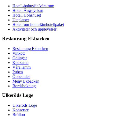
Hotell-bohuslän/våra rum
Hotell Ängslyckan
Hotell Hönshuset
Uteplatser
Hotellrum-bohuslän/hotellpaket
Aktiviteter och upplevelser
Restaurang Ekbacken
Restaurang Ekbacken
Viltkött
Odlingar
Kockarna
Våra lamm
Puben
Öppettider
Meny Ekbacken
Bordsbokning
Ulkeröds Loge
Ulkeröds Loge
Konserter
Bröllop