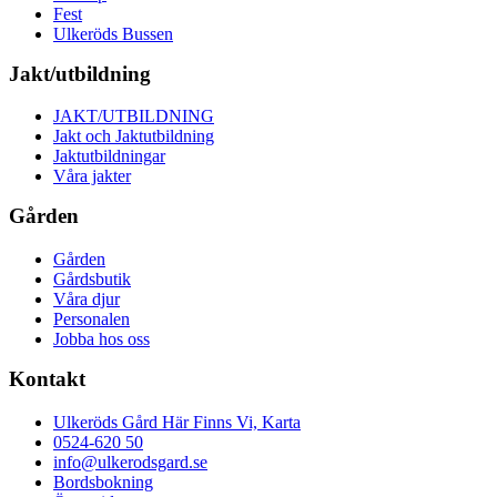
Fest
Ulkeröds Bussen
Jakt/utbildning
JAKT/UTBILDNING
Jakt och Jaktutbildning
Jaktutbildningar
Våra jakter
Gården
Gården
Gårdsbutik
Våra djur
Personalen
Jobba hos oss
Kontakt
Ulkeröds Gård Här Finns Vi, Karta
0524-620 50
info@ulkerodsgard.se
Bordsbokning