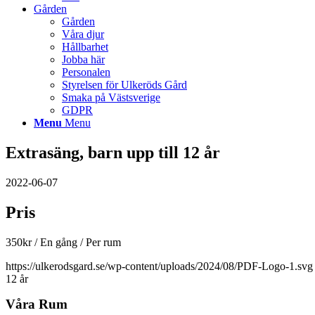
Gården
Gården
Våra djur
Hållbarhet
Jobba här
Personalen
Styrelsen för Ulkeröds Gård
Smaka på Västsverige
GDPR
Menu
Menu
Extrasäng, barn upp till 12 år
2022-06-07
Pris
350
kr
/ En gång
/ Per rum
https://ulkerodsgard.se/wp-content/uploads/2024/08/PDF-Logo-1.svg
12 år
Våra Rum