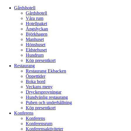
Gårdshotell
Gårdshotell
Våra rum
Hotellpaket
Ängslyckan
Björkhagen
Manhuset
Hönshuset
Eldstehuset
Hundrum
Köp presentkort
Restaurang
Restaurang Ekbacken
Öppettider
Boka bord
Veckans meny
Dryckesprovningar
Hundvänlig restaurang
Puben och underhållning
Köp presentkort
Konferens
Konferens
Konferensrum
Konferensaktiviteter