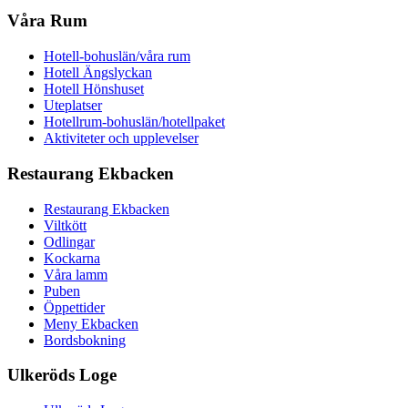
Våra Rum
Hotell-bohuslän/våra rum
Hotell Ängslyckan
Hotell Hönshuset
Uteplatser
Hotellrum-bohuslän/hotellpaket
Aktiviteter och upplevelser
Restaurang Ekbacken
Restaurang Ekbacken
Viltkött
Odlingar
Kockarna
Våra lamm
Puben
Öppettider
Meny Ekbacken
Bordsbokning
Ulkeröds Loge