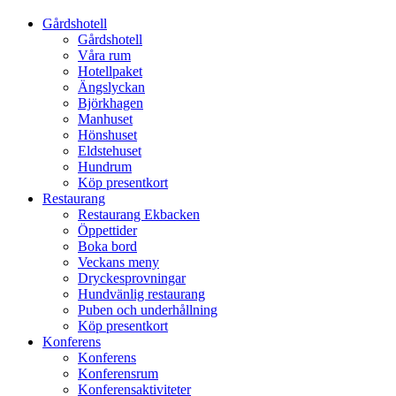
Gårdshotell
Gårdshotell
Våra rum
Hotellpaket
Ängslyckan
Björkhagen
Manhuset
Hönshuset
Eldstehuset
Hundrum
Köp presentkort
Restaurang
Restaurang Ekbacken
Öppettider
Boka bord
Veckans meny
Dryckesprovningar
Hundvänlig restaurang
Puben och underhållning
Köp presentkort
Konferens
Konferens
Konferensrum
Konferensaktiviteter