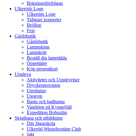
Bokningsförfrågan
Ulkeröds Loge
Ulkeröds Loge
Tidigare konserter
Bröllop
Fest
Gårdsbutik
Gårdsbutik
Lammskinn
Lammkött
Beställ din lammlåda
Öppettider
Köp presentkort
Uppleva
Aktiviteter och Upplevelser
Dryckesprovning
Uteplatser
Utegym
Bastu och badtunna
Vandring på Kynnefjäll
Expedition Bohuslän
Skjutbana och utbildning
Din Jägarskola
Ulkeröd Wingshooting Club
Jakt