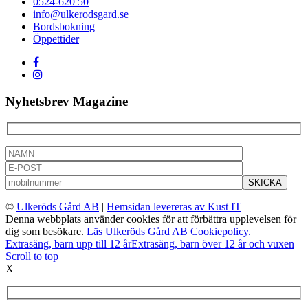
0524-620 50
info@ulkerodsgard.se
Bordsbokning
Öppettider
Nyhetsbrev Magazine
©
Ulkeröds Gård AB
|
Hemsidan levereras av Kust IT
Denna webbplats använder cookies för att förbättra upplevelsen för
dig som besökare.
Läs Ulkeröds Gård AB Cookiepolicy.
Extrasäng, barn upp till 12 år
Extrasäng, barn över 12 år och vuxen
Scroll to top
X