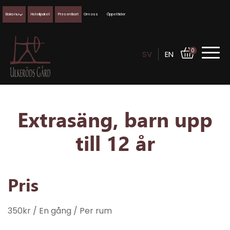
Boka nu
Hotellpaket
Presentkort
Om oss
Öppettider
0
SV
EN
Extrasäng, barn upp
till 12 år
Pris
350
kr
/ En gång
/ Per rum