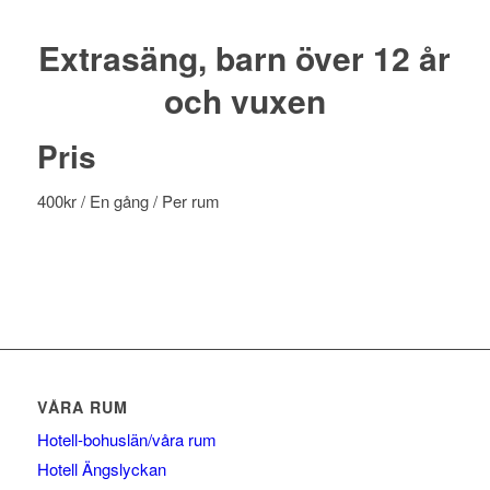
Extrasäng, barn över 12 år
och vuxen
Pris
400
kr
/ En gång
/ Per rum
VÅRA RUM
Hotell-bohuslän/våra rum
Hotell Ängslyckan