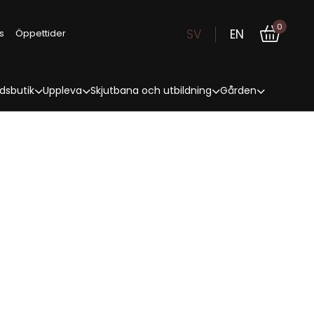
0
SV
EN
s
Öppettider
dsbutik
Uppleva
Skjutbana och utbildning
Gården