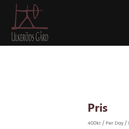
Pris
400
kr
/ Per Day
/ 