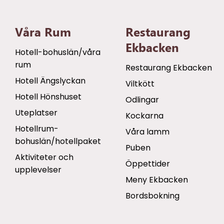
Våra Rum
Restaurang
Ekbacken
Hotell-bohuslän/våra
rum
Restaurang Ekbacken
Hotell Ängslyckan
Viltkött
Hotell Hönshuset
Odlingar
Uteplatser
Kockarna
Hotellrum-
Våra lamm
bohuslän/hotellpaket
Puben
Aktiviteter och
Öppettider
upplevelser
Meny Ekbacken
Bordsbokning