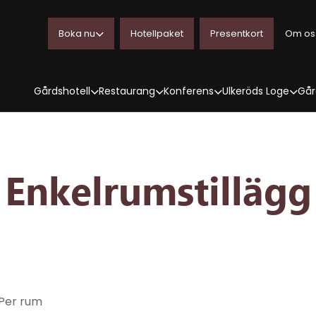
Boka nu
Hotellpaket
Presentkort
Om os
Gårdshotell
Restaurang
Konferens
Ulkeröds Loge
Går
Enkelrumstillägg
Per rum