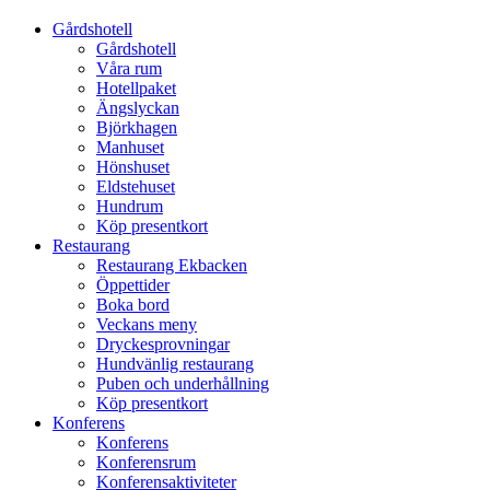
Gårdshotell
Gårdshotell
Våra rum
Hotellpaket
Ängslyckan
Björkhagen
Manhuset
Hönshuset
Eldstehuset
Hundrum
Köp presentkort
Restaurang
Restaurang Ekbacken
Öppettider
Boka bord
Veckans meny
Dryckesprovningar
Hundvänlig restaurang
Puben och underhållning
Köp presentkort
Konferens
Konferens
Konferensrum
Konferensaktiviteter