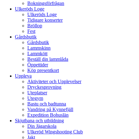
Bokningsförfrågan
Ulkeröds Loge
Ulkeröds Loge
Tidigare konserter
Bröllop
Fest
Gårdsbutik
Gårdsbutik
Lammskinn
Lammkött
Beställ din lammlåda
Öppettider
Köp presentkort
Uppleva
Aktiviteter och Upplevelser
Dryckesprovning
Uteplatser
Utegym
Bastu och badtunna
Vandring på Kynnefjäll
Expedition Bohuslän
Skjutbana och utbildning
Din Jägarskola
Ulkeröd Wingshooting Club
Jakt