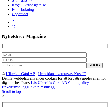
0524-620 50
info@ulkerodsgard.se
Bordsbokning
Öppettider
Nyhetsbrev Magazine
©
Ulkeröds Gård AB
|
Hemsidan levereras av Kust IT
Denna webbplats använder cookies för att förbättra upplevelsen för
dig som besökare.
Läs Ulkeröds Gård AB Cookiepolicy.
Enkelrumstillägg
Enkelrumstillägg
Scroll to top
X