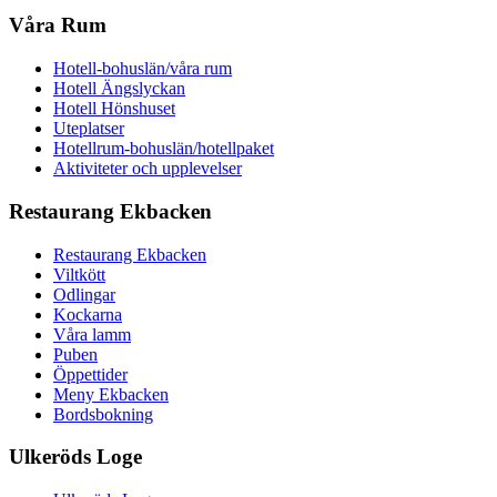
Våra Rum
Hotell-bohuslän/våra rum
Hotell Ängslyckan
Hotell Hönshuset
Uteplatser
Hotellrum-bohuslän/hotellpaket
Aktiviteter och upplevelser
Restaurang Ekbacken
Restaurang Ekbacken
Viltkött
Odlingar
Kockarna
Våra lamm
Puben
Öppettider
Meny Ekbacken
Bordsbokning
Ulkeröds Loge