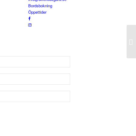
Bordsbokning
Öppettider
En