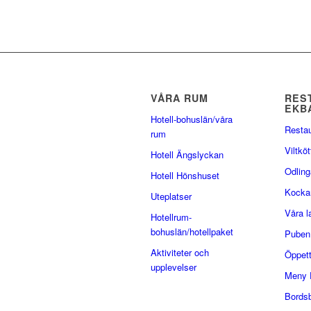
VÅRA RUM
RES
EKB
Hotell-bohuslän/våra
Resta
rum
Viltköt
Hotell Ängslyckan
Odling
Hotell Hönshuset
Kocka
Uteplatser
Våra 
Hotellrum-
bohuslän/hotellpaket
Puben
Aktiviteter och
Öppett
upplevelser
Meny 
Bords