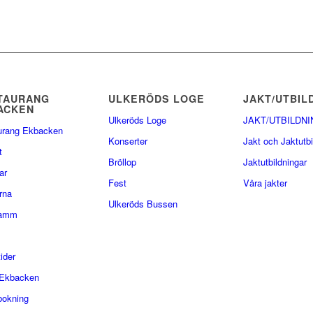
TAURANG
ULKERÖDS LOGE
JAKT/UTBIL
ACKEN
Ulkeröds Loge
JAKT/UTBILDNI
urang Ekbacken
Konserter
Jakt och Jaktutbi
t
Bröllop
Jaktutbildningar
ar
Fest
Våra jakter
rna
Ulkeröds Bussen
lamm
ider
Ekbacken
bokning