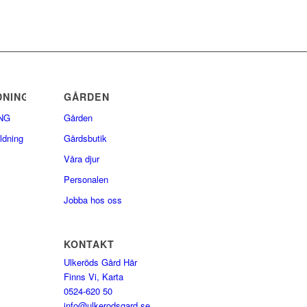
DNING
GÅRDEN
NG
Gården
ldning
Gårdsbutik
Våra djur
Personalen
Jobba hos oss
KONTAKT
Ulkeröds Gård Här
Finns Vi, Karta
0524-620 50
info@ulkerodsgard.se