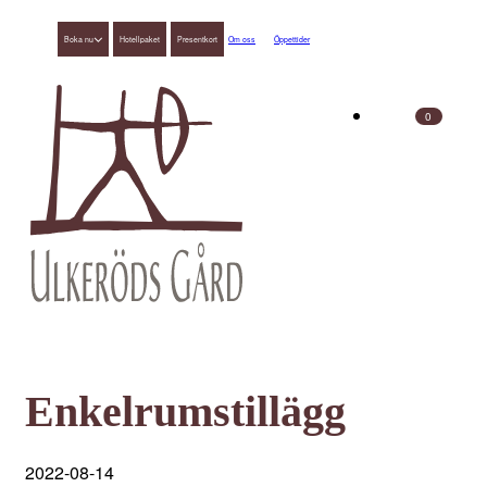
Boka nu
Hotellpaket
Presentkort
Om oss
Öppettider
0
Enkelrumstillägg
2022-08-14