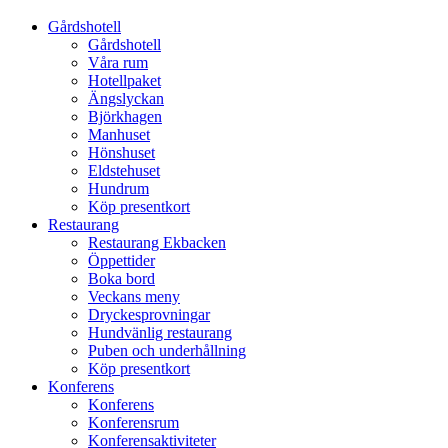
Gårdshotell
Gårdshotell
Våra rum
Hotellpaket
Ängslyckan
Björkhagen
Manhuset
Hönshuset
Eldstehuset
Hundrum
Köp presentkort
Restaurang
Restaurang Ekbacken
Öppettider
Boka bord
Veckans meny
Dryckesprovningar
Hundvänlig restaurang
Puben och underhållning
Köp presentkort
Konferens
Konferens
Konferensrum
Konferensaktiviteter