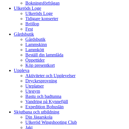
Bokningsförfrågan
Ulkeröds Loge
Ulkeröds Loge
Tidigare konserter
Bröllop
Fest
Gårdsbutik
Gårdsbutik
Lammskinn
Lammkött
Beställ din lammlåda
Öppettider
Köp presentkort
Uppleva
Aktiviteter och Upplevelser
Dryckesprovning
Uteplatser
Utegym
Bastu och badtunna
Vandring på Kynnefjäll
Expedition Bohuslän
Skjutbana och utbildning
Din Jägarskola
Ulkeröd Wingshooting Club
Jakt