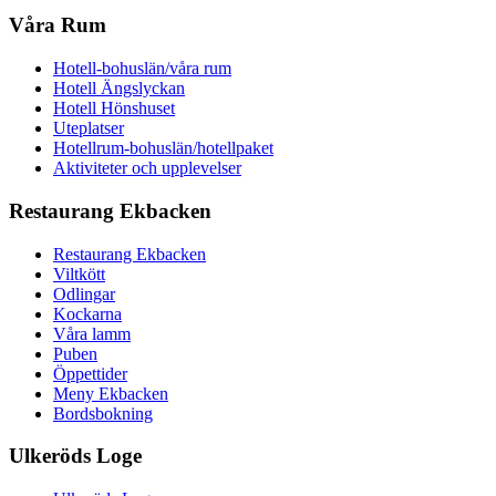
Våra Rum
Hotell-bohuslän/våra rum
Hotell Ängslyckan
Hotell Hönshuset
Uteplatser
Hotellrum-bohuslän/hotellpaket
Aktiviteter och upplevelser
Restaurang Ekbacken
Restaurang Ekbacken
Viltkött
Odlingar
Kockarna
Våra lamm
Puben
Öppettider
Meny Ekbacken
Bordsbokning
Ulkeröds Loge