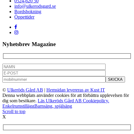
0524-620 50
info@ulkerodsgard.se
Bordsbokning
Öppettider
Nyhetsbrev Magazine
©
Ulkeröds Gård AB
|
Hemsidan levereras av Kust IT
Denna webbplats använder cookies för att förbättra upplevelsen för
dig som besökare.
Läs Ulkeröds Gård AB Cookiepolicy.
Enkelrumstillägg
Barnsäng, spjälsäng
Scroll to top
X