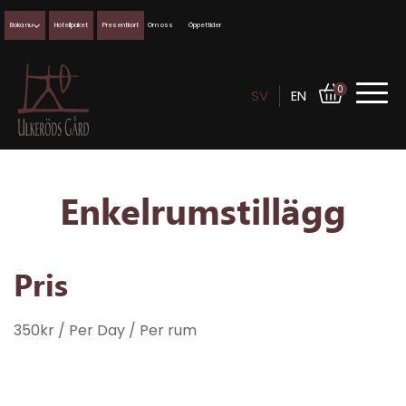
Boka nu
Hotellpaket
Presentkort
Om oss
Öppettider
0
SV
EN
Enkelrumstillägg
Pris
350
kr
/ Per Day
/ Per rum