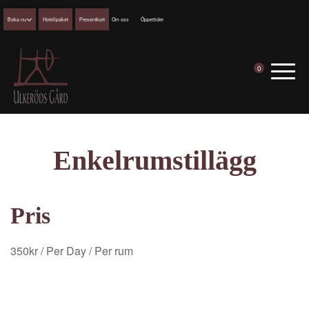
Boka nu
Hotellpaket
Presentkort
Om oss
Öppettider
0
Enkelrumstillägg
Pris
350
kr
/ Per Day
/ Per rum