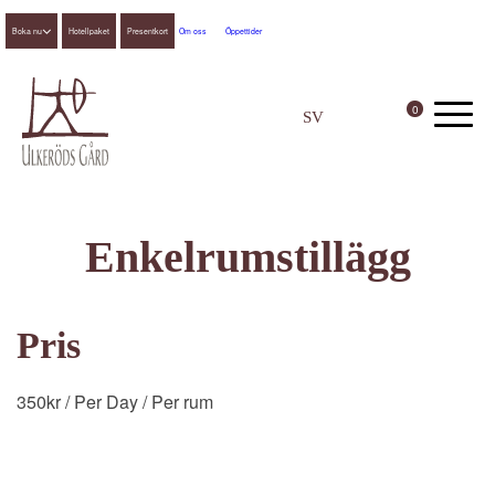
Boka nu
Hotellpaket
Presentkort
Om oss
Öppettider
0
SV
EN
Enkelrumstillägg
Pris
350
kr
/ Per Day
/ Per rum