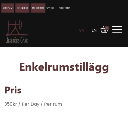
Boka nu
Hotellpaket
Presentkort
Om oss
Öppettider
0
SV
EN
Enkelrumstillägg
Pris
350
kr
/ Per Day
/ Per rum