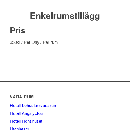
Enkelrumstillägg
Pris
350
kr
/ Per Day
/ Per rum
VÅRA RUM
Hotell-bohuslän/våra rum
Hotell Ängslyckan
Hotell Hönshuset
Uteplatser