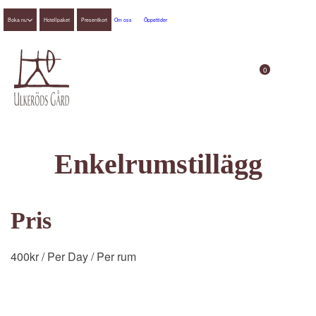
Boka nu
Hotellpaket
Presentkort
Om oss
Öppettider
0
Enkelrumstillägg
Pris
400
kr
/ Per Day
/ Per rum