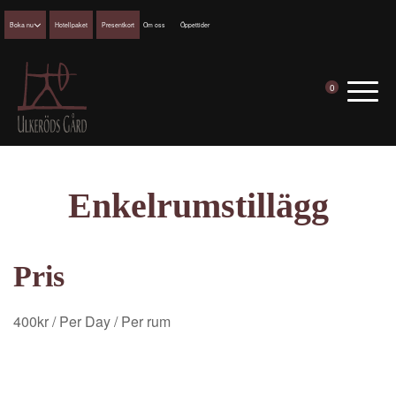
Boka nu
Hotellpaket
Presentkort
Om oss
Öppettider
0
Enkelrumstillägg
Pris
400
kr
/ Per Day
/ Per rum