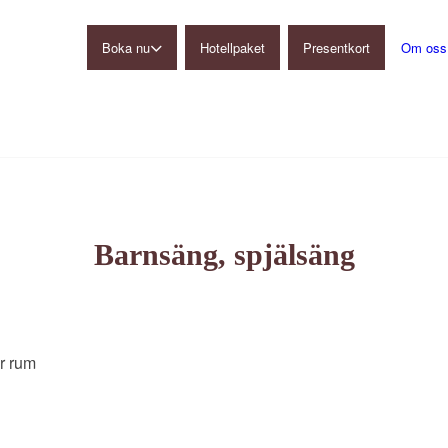
Boka nu
Hotellpaket
Presentkort
Om oss
Gårdshotell
Restaurang
Konferens
Ulkeröds Loge
Barnsäng, spjälsäng
r rum