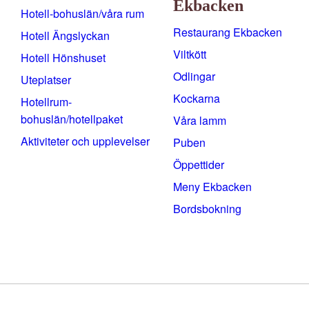
Ekbacken
Hotell-bohuslän/våra rum
Restaurang Ekbacken
Hotell Ängslyckan
Viltkött
Hotell Hönshuset
Odlingar
Uteplatser
Kockarna
Hotellrum-
bohuslän/hotellpaket
Våra lamm
Aktiviteter och upplevelser
Puben
Öppettider
Meny Ekbacken
Bordsbokning