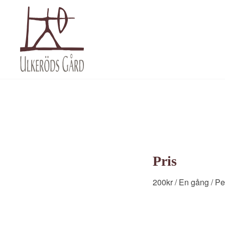
Pris
200
kr
/ En gång
/ Pe