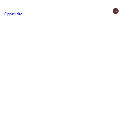
0
Öppettider
Gårdsbutik
Uppleva
Skjutbana och utbildning
Gården