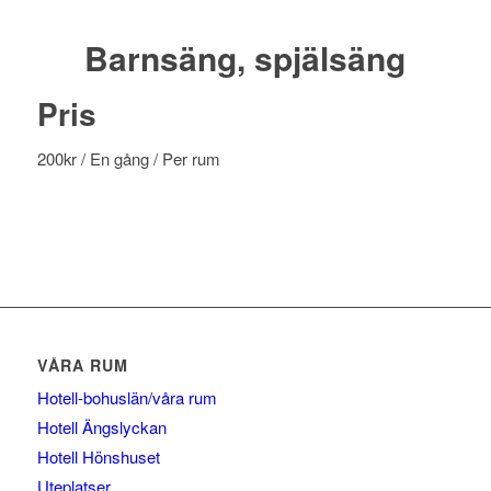
Barnsäng, spjälsäng
Pris
200
kr
/ En gång
/ Per rum
VÅRA RUM
Hotell-bohuslän/våra rum
Hotell Ängslyckan
Hotell Hönshuset
Uteplatser