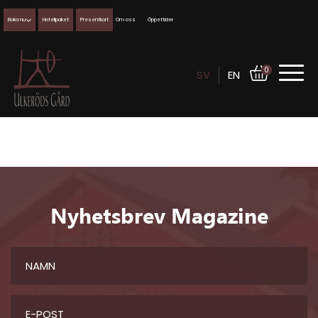
Boka nu
Hotellpaket
Presentkort
Om oss
Öppettider
0
SV
EN
Nyhetsbrev Magazine