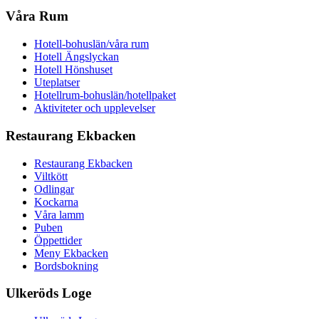
Våra Rum
Hotell-bohuslän/våra rum
Hotell Ängslyckan
Hotell Hönshuset
Uteplatser
Hotellrum-bohuslän/hotellpaket
Aktiviteter och upplevelser
Restaurang Ekbacken
Restaurang Ekbacken
Viltkött
Odlingar
Kockarna
Våra lamm
Puben
Öppettider
Meny Ekbacken
Bordsbokning
Ulkeröds Loge