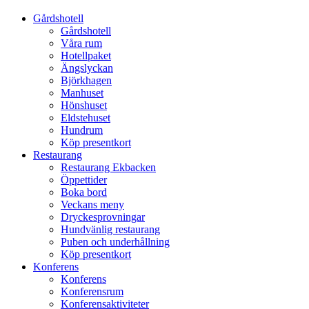
Gårdshotell
Gårdshotell
Våra rum
Hotellpaket
Ängslyckan
Björkhagen
Manhuset
Hönshuset
Eldstehuset
Hundrum
Köp presentkort
Restaurang
Restaurang Ekbacken
Öppettider
Boka bord
Veckans meny
Dryckesprovningar
Hundvänlig restaurang
Puben och underhållning
Köp presentkort
Konferens
Konferens
Konferensrum
Konferensaktiviteter