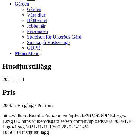
Gården
Gården
Våra djur
Hållbarhet
Jobba här
Personalen
Styrelsen för Ulkeröds Gård
Smaka på Västsverige
GDPR
Menu
Menu
Husdjurstillägg
2021-11-11
Pris
200
kr
/ En gång
/ Per rum
https://ulkerodsgard.se/wp-content/uploads/2024/08/PDF-Logo-
1.svg
0
0
https://ulkerodsgard.se/wp-content/uploads/2024/08/PDF-
Logo-1.svg
2021-11-11 17:00:28
2021-11-24
10:56:10
Husdjurstillägg