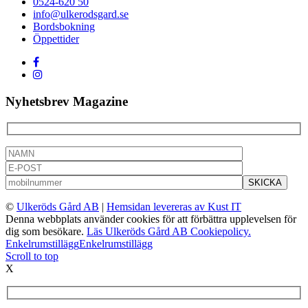
0524-620 50
info@ulkerodsgard.se
Bordsbokning
Öppettider
Nyhetsbrev Magazine
©
Ulkeröds Gård AB
|
Hemsidan levereras av Kust IT
Denna webbplats använder cookies för att förbättra upplevelsen för
dig som besökare.
Läs Ulkeröds Gård AB Cookiepolicy.
Enkelrumstillägg
Enkelrumstillägg
Scroll to top
X