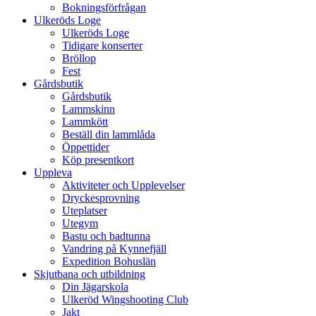
Bokningsförfrågan
Ulkeröds Loge
Ulkeröds Loge
Tidigare konserter
Bröllop
Fest
Gårdsbutik
Gårdsbutik
Lammskinn
Lammkött
Beställ din lammlåda
Öppettider
Köp presentkort
Uppleva
Aktiviteter och Upplevelser
Dryckesprovning
Uteplatser
Utegym
Bastu och badtunna
Vandring på Kynnefjäll
Expedition Bohuslän
Skjutbana och utbildning
Din Jägarskola
Ulkeröd Wingshooting Club
Jakt