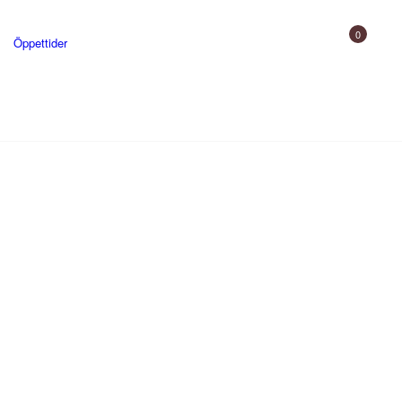
0
Öppettider
Gårdsbutik
Uppleva
Skjutbana och utbildning
Gården