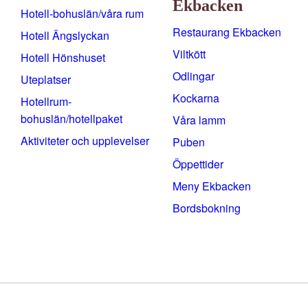
Ekbacken
Hotell-bohuslän/våra rum
Restaurang Ekbacken
Hotell Ängslyckan
Viltkött
Hotell Hönshuset
Odlingar
Uteplatser
Kockarna
Hotellrum-
bohuslän/hotellpaket
Våra lamm
Aktiviteter och upplevelser
Puben
Öppettider
Meny Ekbacken
Bordsbokning