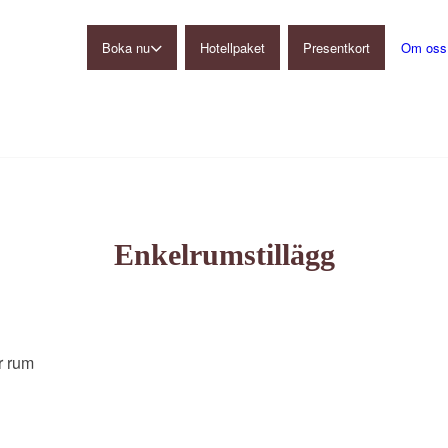
Boka nu
Hotellpaket
Presentkort
Om oss
Gårdshotell
Restaurang
Konferens
Ulkeröds Loge
Enkelrumstillägg
r rum