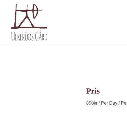
Pris
350
kr
/ Per Day
/ Pe